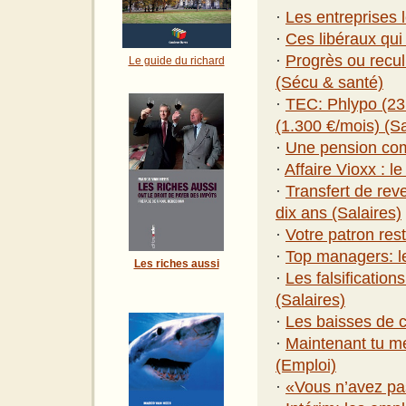
·
Les entreprises 
·
Ces libéraux qui
·
Progrès ou recul 
Le guide du richard
(Sécu & santé)
·
TEC: Phlypo (23.
(1.300 €/mois) (Sa
·
Une pension com
·
Affaire Vioxx : 
·
Transfert de reve
dix ans (Salaires)
·
Votre patron res
·
Top managers: leu
Les riches aussi
·
Les falsificatio
(Salaires)
·
Les baisses de c
·
Maintenant tu me 
(Emploi)
·
«Vous n’avez pas