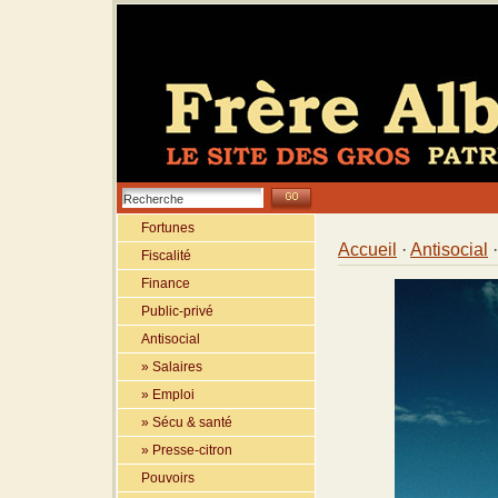
Fortunes
Accueil
·
Antisocial
·
Fiscalité
Finance
Public-privé
Antisocial
» Salaires
» Emploi
» Sécu & santé
» Presse-citron
Pouvoirs