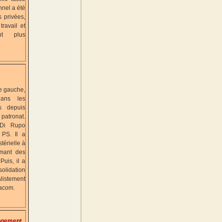
nnel a été
 privées,
ravail et
nt plus
e gauche,
ans les
s depuis
patronat.
Di Rupo
 PS. Il a
térielle à
imant des
Puis, il a
idation
listement
gacom.
logement