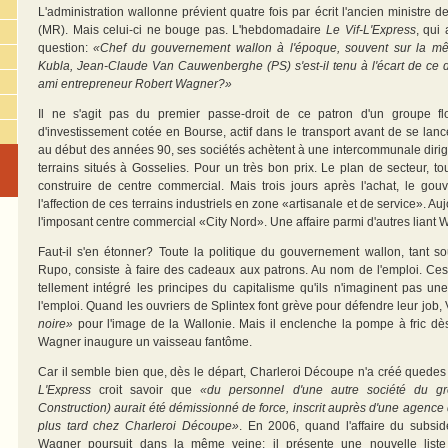
L'administration wallonne prévient quatre fois par écrit l'ancien ministre 
(MR). Mais celui-ci ne bouge pas. L'hebdomadaire
Le Vif-L'Express
, qui 
question:
«Chef du gouvernement wallon à l'époque, souvent sur la m
Kubla, Jean-Claude Van Cauwenberghe (PS) s'est-il tenu à l'écart de ce d
ami entrepreneur Robert Wagner?»
Il ne s'agit pas du premier passe-droit de ce patron d'un groupe flo
d'investissement cotée en Bourse, actif dans le transport avant de se lance
au début des années 90, ses sociétés achètent à une intercommunale diri
terrains situés à Gosselies. Pour un très bon prix. Le plan de secteur, to
construire de centre commercial. Mais trois jours après l'achat, le g
l'affection de ces terrains industriels en zone «artisanale et de service». Auj
l'imposant centre commercial «City Nord». Une affaire parmi d'autres liant 
Faut-il s'en étonner? Toute la politique du gouvernement wallon, tant
Rupo, consiste à faire des cadeaux aux patrons. Au nom de l'emploi. Ces 
tellement intégré les principes du capitalisme qu'ils n'imaginent pas un
l'emploi. Quand les ouvriers de Splintex font grève pour défendre leur job
noire»
pour l'image de la Wallonie. Mais il enclenche la pompe à fric dè
Wagner inaugure un vaisseau fantôme.
Car il semble bien que, dès le départ, Charleroi Découpe n'a créé quede
L'Express
croit savoir que
«du personnel d'une autre société du g
Construction) aurait été démissionné de force, inscrit auprès d'une agence 
plus tard chez Charleroi Découpe»
. En 2006, quand l'affaire du subside
Wagner poursuit dans la même veine: il présente une nouvelle liste