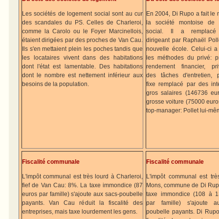
Les sociétés de logement social sont au cur
En 2004, Di Rupo a fait le
des scandales du PS. Celles de Charleroi,
la société montoise de 
comme la Carolo ou le Foyer Marcinellois,
social. Il a remplacé 
étaient dirigées par des proches de Van Cau.
dirigeant par Raphaël Poll
Ils s'en mettaient plein les poches tandis que
nouvelle école. Celui-ci a
les locataires vivent dans des habitations
les méthodes du privé: pr
dont l'état est lamentable. Des habitations
rendement financier, priv
dont le nombre est nettement inférieur aux
des tâches d'entretien, 
besoins de la population.
fixe remplacé par des inté
gros salaires (146736 eur
grosse voiture (75000 euro
top-manager: Pollet lui-mê
Fiscalité communale
Fiscalité communale
L'impôt communal est très lourd à Charleroi,
L'impôt communal est trè
fief de Van Cau: 8%. La taxe immondice (87
Mons, commune de Di Rup
euros par famille) s'ajoute aux sacs-poubelle
taxe immondice (108 à 1
payants. Van Cau réduit la fiscalité des
par famille) s'ajoute a
entreprises, mais taxe lourdement les gens.
poubelle payants. Di Rupo 