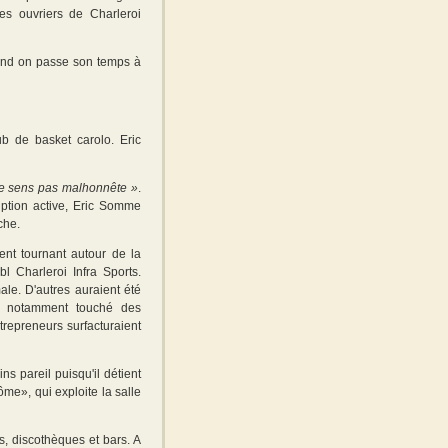
es ouvriers de Charleroi
uand on passe son temps à
ub de basket carolo. Eric
e me sens pas malhonnête »
.
uption active, Eric Somme
che.
nt tournant autour de la
l Charleroi Infra Sports.
le. D'autres auraient été
it notamment touché des
repreneurs surfacturaient
 pareil puisqu'il détient
me», qui exploite la salle
, discothèques et bars. A