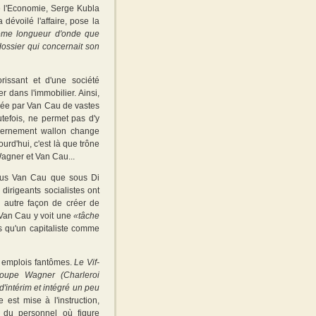
de l'Economie, Serge Kubla
a dévoilé l'affaire, pose la
ême longueur d'onde que
ossier qui concernait son
rissant et d'une société
r dans l'immobilier. Ainsi,
gée par Van Cau de vastes
utefois, ne permet pas d'y
ouvernement wallon change
ourd'hui, c'est là que trône
Wagner et Van Cau...
 sous Van Cau que sous Di
dirigeants socialistes ont
e autre façon de créer de
, Van Cau y voit une
«tâche
s qu'un capitaliste comme
s emplois fantômes.
Le Vif-
roupe Wagner (Charleroi
d'intérim et intégré un peu
 est mise à l'instruction,
 du personnel où figure