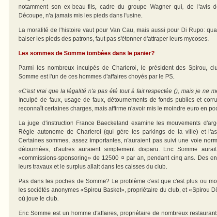
notamment son ex-beau-fils, cadre du groupe Wagner qui, de l'avis d
Découpe, n'a jamais mis les pieds dans l'usine.
La moralité de l'histoire vaut pour Van Cau, mais aussi pour Di Rupo: q
baiser les pieds des patrons, faut pas s'étonner d'attraper leurs mycoses.
Les sommes de Somme tombées dans le panier?
Parmi les nombreux inculpés de Charleroi, le président des Spirou, cl
Somme est l'un de ces hommes d'affaires choyés par le PS.
«C'est vrai que la légalité n'a pas été tout à fait respectée (), mais je n
Inculpé de faux, usage de faux, détournements de fonds publics et corr
reconnaît certaines charges, mais affirme n'avoir mis le moindre euro en po
La juge d'instruction France Baeckeland examine les mouvements d'arge
Régie autonome de Charleroi (qui gère les parkings de la ville) et l'asb
Certaines sommes, assez importantes, n'auraient pas suivi une voie norma
détournées, d'autres auraient simplement disparu. Eric Somme aura
«commissions-sponsoring» de 12500 ¤ par an, pendant cinq ans. Des ent
leurs travaux et le surplus allait dans les caisses du club.
Pas dans les poches de Somme? Le problème c'est que c'est plus ou moins
les sociétés anonymes «Spirou Basket», propriétaire du club, et «Spirou Dô
où joue le club.
Eric Somme est un homme d'affaires, propriétaire de nombreux restaurants