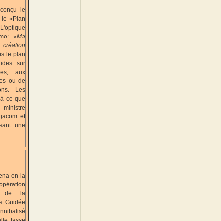
 conçu le
 le «Plan
L'optique
ême:
«Ma
 création
ais le plan
aides sur
ues, aux
les ou de
lons. Les
jà ce que
 ministre
lgacom et
isant une
.
ena en la
opération
ir de la
s. Guidée
annibalisé
lle fasse