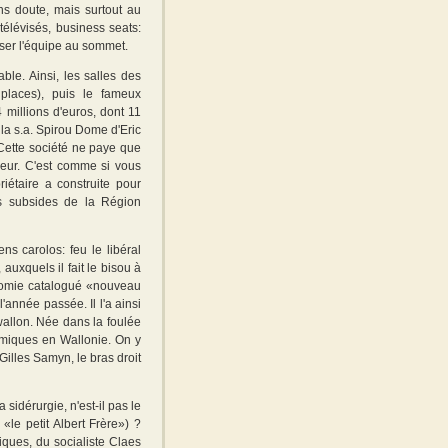
ans doute, mais surtout au
 télévisés, business seats:
isser l'équipe au sommet.
ble. Ainsi, les salles des
places), puis le fameux
millions d'euros, dont 11
 la s.a. Spirou Dome d'Eric
Cette société ne paye que
eur. C'est comme si vous
étaire a construite pour
es subsides de la Région
ns carolos: feu le libéral
uxquels il fait le bisou à
onomie catalogué «nouveau
'année passée. Il l'a ainsi
wallon. Née dans la foulée
nomiques en Wallonie. On y
lles Samyn, le bras droit
a sidérurgie, n'est-il pas le
le petit Albert Frère») ?
iques, du socialiste Claes