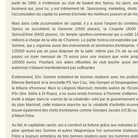
partir de 1990, il s'intéresse au club de basket des Spirou. Au sport, s
business qui, pour lui, y est intimement lié. Sponsoring, marketing, droits
l'accumulation du capital lui permet d'acheter les meilleurs joueurs et de h
Mais dans cette accumulation de capital, il y a aussi l'argent du contribua
Spirou se succèdent: la Garenne (2600 places), la Coupole (4000 
SpirouDôme (6600 places). Un temple sportivo-commercial qui a coûté 14 
millions à charge de la ville de Charleroi. La partie horeca est exploitée par
Somme, qui y organise aussi des événements et séminaires d'entreprise. 
125000 euros par an pour disposer de la salle: même pas 1% de sa val
payiez un loyer mensuel de 75 euros pour une maison que votre propri
100000 euros. Pourtant, ces aides officielles (le club touche aussi d
wallonne) n'étaient manifestement pas suffisantes
Evidemment, Eric Somme entretient de bonnes relations avec les politicie
Etienne Bertrand et la brochette PS Van Cau, Van Gompel et Despiegeleer, a
la tribune d'honneur. Mais le Liégeois Marcourt, ministre wallon de l'Ec
PS» (lire: fidèle à Di Rupo), a lui aussi rendu honneur à l'homme d'affaires l
invité à siéger dans le «cercle de la créativité» créé par le gouvernement 
du plan Marshall, cette instance planche sur la créativité d'activités éco
trouve également des chefs d'entreprise comme Georges Jacobs (UCB) ou Gi
d'Albert Frère.
Au fait, le capitaliste carolo, qui a construit sa fortune grâce aux subsides à l
père spirituel des Somme et autres Wagner(que l'on surnomme d'ailleurs «
Frère a toujours entretenu de très bonnes relations avec les hommes polit