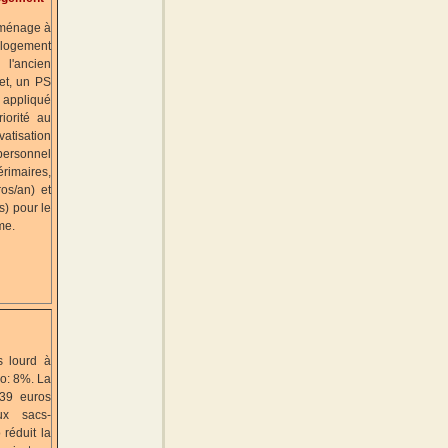
 ménage à
logement
l'ancien
et, un PS
 appliqué
iorité au
atisation
personnel
rimaires,
os/an) et
s) pour le
me.
s lourd à
o: 8%. La
39 euros
ux sacs-
réduit la