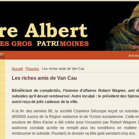
Articl
Accueil
·
Pouvoirs
· Les riches amis de Van Cau
Les riches amis de Van Cau
Bénéficiant de complicités, l'homme d'affaires Robert Wagner, ami 
subsides qu'il devait rembourser.
Autre inculpé :
le président des Spirou
aussi reçu de jolis cadeaux de la ville.
A la fin des années 90, la société Charleroi Découpe reçoit un subside
(855000 euros) de la Région wallonne et de l'Union européenne. Cette e
soudure de tôles d'acier a été créée pour l'occasion par Robert Wagner. 
wallonne constate qu'elle ne remplit plus les conditions en matière 
rembourser le subside. Pourtant, le dossier va être gelé pendant cinq ans.