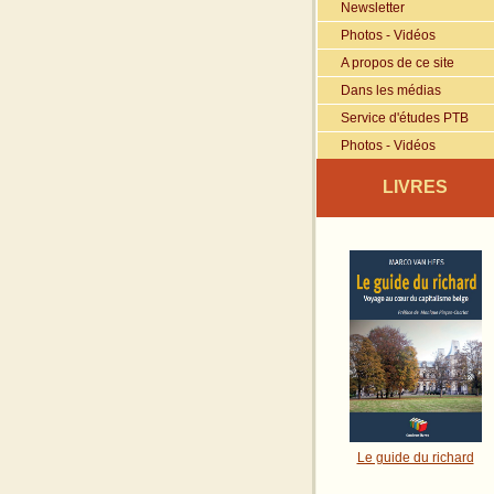
Newsletter
Photos - Vidéos
A propos de ce site
Dans les médias
Service d'études PTB
Photos - Vidéos
LIVRES
Le guide du richard