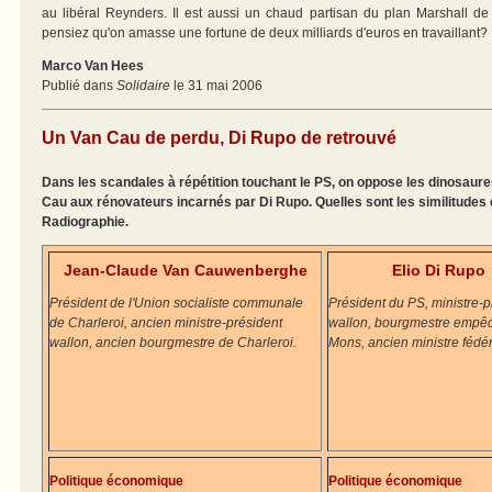
au libéral Reynders. Il est aussi un chaud partisan du plan Marshall d
pensiez qu'on amasse une fortune de deux milliards d'euros en travaillant?
Marco Van Hees
Publié dans
Solidaire
le 31 mai 2006
Un Van Cau de perdu, Di Rupo de retrouvé
Dans les scandales à répétition touchant le PS, on oppose les dinosaure
Cau aux rénovateurs incarnés par Di Rupo. Quelles sont les similitudes 
Radiographie.
Jean-Claude Van Cauwenberghe
Elio Di Rupo
Président de l'Union socialiste communale
Président du PS, ministre-p
de Charleroi, ancien ministre-président
wallon, bourgmestre empê
wallon, ancien bourgmestre de Charleroi.
Mons, ancien ministre fédér
Politique économique
Politique économique