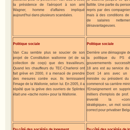
la présidence de l'aéroport à son ami
faillite. Une partie du perso
Wagner, homme d'affaires impliqué
repris par des compagnies
aujourd'hui dans plusieurs scandales.
mais à des conditions de t
de salaires netteme
désavantageuses.
Politique sociale
Politique sociale
Van Cau semble plus se soucier de son
Derrière une démagogie d
projet de Constitution wallonne (et de sa
la politique du PS d
collection de coqs) que des travailleurs.
gouvernements successif
Quand les chauffeurs du TEC-Charleroi ont
18 ans est au service du 
fait grève en 2000, il a menacé de prendre
Dont 14 ans avec un 
des mesures contre eux. Ils ternissaient
ministre ou président du
l'image de la Wallonie, selon lui. En 2005, il a
commencé sa carrière minis
répété que la grève des ouvriers de Splintex
l'Enseignement en suppr
était une
«tache noire»
pour la Wallonie.
milliers d'emplois de prof. 
inventé la «consol
stratégique», un mot socia
correct pour privatiser Bel
Du côté des sociétés de logement
Du côté des sociétés de 