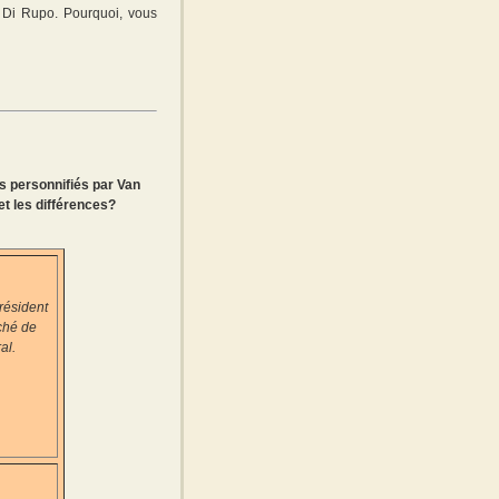
e Di Rupo. Pourquoi, vous
s personnifiés par Van
et les différences?
résident
ché de
al.