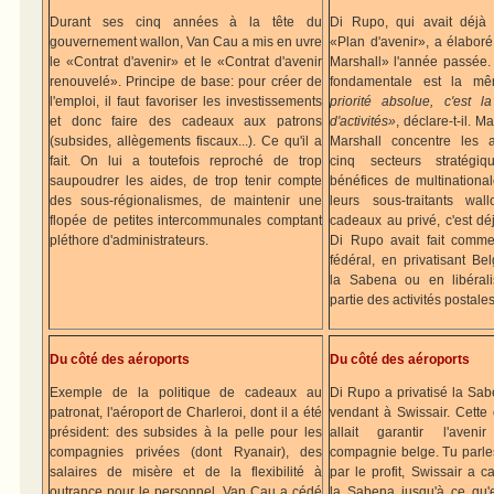
Durant ses cinq années à la tête du
Di Rupo, qui avait déjà
gouvernement wallon, Van Cau a mis en uvre
«Plan d'avenir», a élaboré
le «Contrat d'avenir» et le «Contrat d'avenir
Marshall» l'année passée. 
renouvelé». Principe de base: pour créer de
fondamentale est la m
l'emploi, il faut favoriser les investissements
priorité absolue, c'est la
et donc faire des cadeaux aux patrons
d'activités»
, déclare-t-il. M
(subsides, allègements fiscaux...). Ce qu'il a
Marshall concentre les 
fait. On lui a toutefois reproché de trop
cinq secteurs stratégiq
saupoudrer les aides, de trop tenir compte
bénéfices de multinationa
des sous-régionalismes, de maintenir une
leurs sous-traitants wal
flopée de petites intercommunales comptant
cadeaux au privé, c'est dé
pléthore d'administrateurs.
Di Rupo avait fait comme
fédéral, en privatisant Be
la Sabena ou en libéral
partie des activités postales
Du côté des aéroports
Du côté des aéroports
Exemple de la politique de cadeaux au
Di Rupo a privatisé la Sab
patronat, l'aéroport de Charleroi, dont il a été
vendant à Swissair. Cette 
président: des subsides à la pelle pour les
allait garantir l'aven
compagnies privées (dont Ryanair), des
compagnie belge. Tu parle
salaires de misère et de la flexibilité à
par le profit, Swissair a c
outrance pour le personnel. Van Cau a cédé
la Sabena jusqu'à ce qu'e