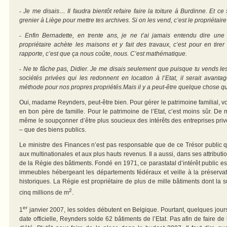
-
Je me disais… Il faudra bientôt refaire faire la toiture à Burdinne. Et ce
grenier à Liège pour mettre tes archives. Si on les vend, c’est le propriétair
-
Enfin Bernadette, en trente ans, je ne t’ai jamais entendu dire une p
propriétaire achète les maisons et y fait des travaux, c’est pour en tirer un
rapporte, c’est que ça nous coûte, nous. C’est mathématique.
-
Ne te fâche pas, Didier. Je me disais seulement que puisque tu vends les
sociétés privées qui les redonnent en location à l’Etat, il serait avant
méthode pour nos propres propriétés.Mais il y a peut-être quelque chose
Oui, madame Reynders, peut-être bien. Pour gérer le patrimoine familial, vo
en bon père de famille. Pour le patrimoine de l’Etat, c’est moins sûr. De 
même le soupçonner d’être plus soucieux des intérêts des entreprises pri
– que des biens publics.
Le ministre des Finances n’est pas responsable que de ce Trésor public qu’
aux multinationales et aux plus hauts revenus. Il a aussi, dans ses attribution
de la Régie des bâtiments. Fondé en 1971, ce parastatal d’intérêt public es
immeubles hébergeant les départements fédéraux et veille à la préserva
historiques. La Régie est propriétaire de plus de mille bâtiments dont la 
2
cinq millions de m
.
er
1
janvier 2007, les soldes débutent en Belgique. Pourtant, quelques jours 
date officielle, Reynders solde 62 bâtiments de l’Etat. Pas afin de faire de 