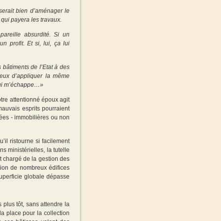
 serait bien d’aménager le
e qui payera les travaux.
areille absurdité. Si un
 profit. Et si, lui, ça lui
 bâtiments de l’Etat à des
ageux d’appliquer la même
 qui m’échappe…»
tre attentionné époux agit
mauvais esprits pourraient
vées - immobilières ou non
il ristourne si facilement
s ministérielles, la tutelle
t chargé de la gestion des
tion de nombreux édifices
superficie globale dépasse
plus tôt, sans attendre la
la place pour la collection