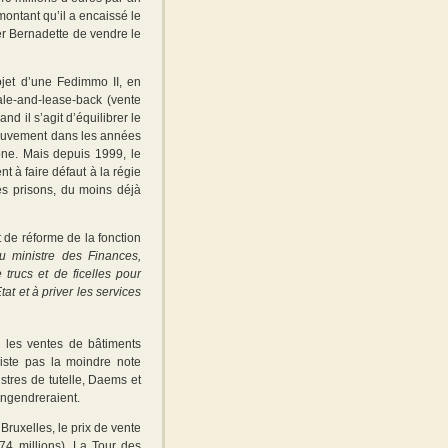
ontant qu’il a encaissé le
r Bernadette de vendre le
ojet d’une Fedimmo II, en
sale-and-lease-back (vente
nd il s’agit d’équilibrer le
 mouvement dans les années
one. Mais depuis 1999, le
 à faire défaut à la régie
es prisons, du moins déjà
 de réforme de la fonction
u ministre des Finances,
trucs et de ficelles pour
tat et à priver les services
 les ventes de bâtiments
xiste pas la moindre note
istres de tutelle, Daems et
engendreraient.
 Bruxelles, le prix de vente
 (74 millions). La Tour des