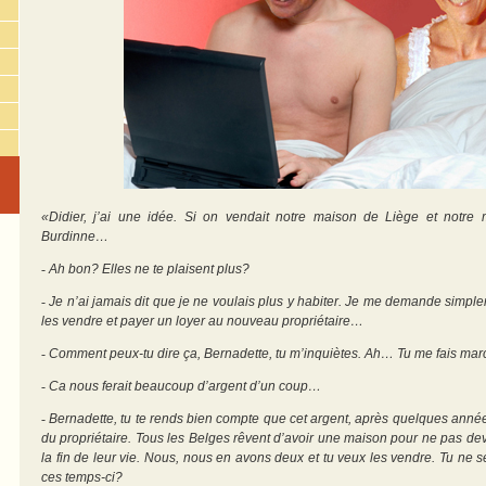
«Didier, j’ai une idée. Si on vendait notre maison de Liège et not
Burdinne…
-
Ah bon? Elles ne te plaisent plus?
-
Je n’ai jamais dit que je ne voulais plus y habiter. Je me demande simple
les vendre et payer un loyer au nouveau propriétaire…
-
Comment peux-tu dire ça, Bernadette, tu m’inquiètes. Ah… Tu me fais ma
-
Ca nous ferait beaucoup d’argent d’un coup…
-
Bernadette, tu te rends bien compte que cet argent, après quelques année
du propriétaire. Tous les Belges rêvent d’avoir une maison pour ne pas dev
la fin de leur vie. Nous, nous en avons deux et tu veux les vendre. Tu ne 
ces temps-ci?