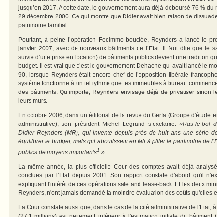
jusqu’en 2017. A cette date, le gouvernement aura déjà déboursé 76 % du m
29 décembre 2006. Ce qui montre que Didier avait bien raison de dissuade
patrimoine familial.
Pourtant, à peine l’opération Fedimmo bouclée, Reynders a lancé le pr
janvier 2007, avec de nouveaux bâtiments de l’Etat. Il faut dire que le 
suivie d’une prise en location) de bâtiments publics devient une tradition qua
budget. Il est vrai que c’est le gouvernement Dehaene qui avait lancé le
90, lorsque Reynders était encore chef de l’opposition libérale francoph
système fonctionne à un tel rythme que les immeubles à bureau commencent
des bâtiments. Qu’importe, Reynders envisage déjà de privatiser sinon l
leurs murs.
En octobre 2006, dans un éditorial de la revue du Gerfa (Groupe d'étude et
administrative), son président Michel Legrand s’exclame:
«Ras-le-bol d
Didier Reynders (MR), qui invente depuis près de huit ans une série de 
équilibrer le budget, mais qui aboutissent en fait à piller le patrimoine de l’E
1
publics de moyens importants
.»
La même année, la plus officielle Cour des comptes avait déjà analysé
conclues par l’Etat depuis 2001. Son rapport constate d'abord qu'il n'e
expliquant l'intérêt de ces opérations sale and lease-back. Et les deux min
Reynders, n'ont jamais demandé la moindre évaluation des coûts qu'elles 
La Cour constate aussi que, dans le cas de la cité administrative de l'Etat, à
(27,1 millions) est nettement inférieur à l'estimation initiale du bâtiment