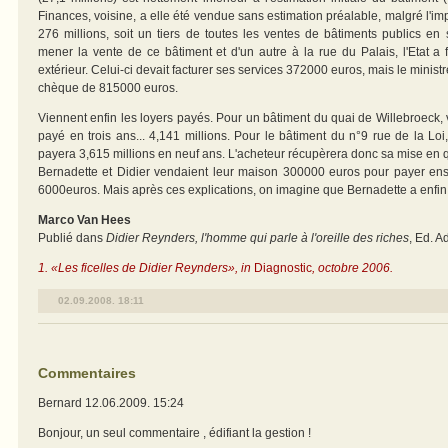
Finances, voisine, a elle été vendue sans estimation préalable, malgré l'im
276 millions, soit un tiers de toutes les ventes de bâtiments publics en
mener la vente de ce bâtiment et d'un autre à la rue du Palais, l'Etat a 
extérieur. Celui-ci devait facturer ses services 372000 euros, mais le ministr
chèque de 815000 euros.
Viennent enfin les loyers payés. Pour un bâtiment du quai de Willebroeck, v
payé en trois ans... 4,141 millions. Pour le bâtiment du n°9 rue de la Loi,
payera 3,615 millions en neuf ans. L'acheteur récupèrera donc sa mise en 
Bernadette et Didier vendaient leur maison 300000 euros pour payer en
6000euros. Mais après ces explications, on imagine que Bernadette a enfin
Marco Van Hees
Publié dans
Didier Reynders, l'homme qui parle à l'oreille des riches
, Ed. A
1. «Les ficelles de Didier Reynders», in
Diagnostic
, octobre 2006.
02.09.2008. 18:11
Commentaires
Bernard
12.06.2009. 15:24
Bonjour, un seul commentaire , édifiant la gestion !