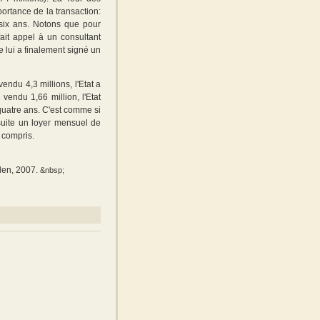
portance de la transaction:
 six ans. Notons que pour
fait appel à un consultant
e lui a finalement signé un
endu 4,3 millions, l'Etat a
 vendu 1,66 million, l'Etat
quatre ans. C'est comme si
suite un loyer mensuel de
 compris.
den, 2007.
&nbsp;