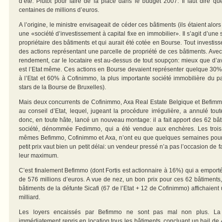
d’été. Plutôt pour faire de la place dans le budget 2007. Il faut dire q
centaines de millions d’euros.
A l’origine, le ministre envisageait de céder ces bâtiments (ils étaient alors
une «société d’investissement à capital fixe en immobilier». Il s’agit d’une
propriétaire des bâtiments et qui aurait été cotée en Bourse. Tout investiss
des actions représentant une parcelle de propriété de ces bâtiments. Avec 
rendement, car le locataire est au-dessus de tout soupçon: mieux que d’avoi
est l’Etat même. Ces actions en Bourse devaient représenter quelque 30%
à l’Etat et 60% à Cofinimmo, la plus importante société immobilière du pa
stars de la Bourse de Bruxelles).
Mais deux concurrents de Cofinimmo, Axa Real Estate Belgique et Befimmo,
au conseil d’Etat, lequel, jugeant la procédure irrégulière, a annulé tou
donc, en toute hâte, lancé un nouveau montage: il a fait apport des 62 b
société, dénommée Fedimmo, qui a été vendue aux enchères. Les trois 
mêmes Befimmo, Cofinimmo et Axa, n’ont eu que quelques semaines pour 
petit prix vaut bien un petit délai: un vendeur pressé n’a pas l’occasion de 
leur maximum.
C’est finalement Befimmo (dont Fortis est actionnaire à 16%) qui a emport
de 576 millions d’euros. A vue de nez, un bon prix pour ces 62 bâtiments,
bâtiments de la défunte Sicafi (67 de l’Etat + 12 de Cofinimmo) affichaient
milliard.
Les loyers encaissés par Befimmo ne sont pas mal non plus. La v
immédiatement repris en location tous les bâtiments, concluant un bail de 