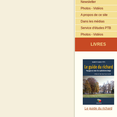
Newsletter
Photos - Vidéos
A propos de ce site
Dans les médias
Service d'études PTB
Photos - Vidéos
LIVRES
Le guide du richard