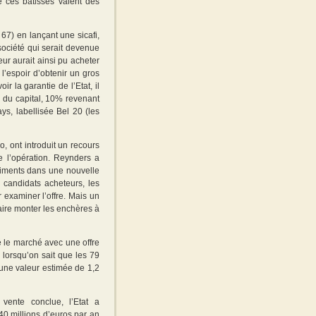
ue ces bâtisses valent des
 67) en lançant une sicafi,
 société qui serait devenue
eur aurait ainsi pu acheter
l’espoir d’obtenir un gros
r la garantie de l’Etat, il
 du capital, 10% revenant
ys, labellisée Bel 20 (les
 ont introduit un recours
te l’opération. Reynders a
âtiments dans une nouvelle
candidats acheteurs, les
examiner l’offre. Mais un
faire monter les enchères à
é le marché avec une offre
 lorsqu’on sait que les 79
 une valeur estimée de 1,2
ente conclue, l’Etat a
40 millions d’euros par an