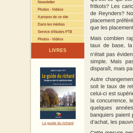
Newsletter
fritkots? Les ca
Photos - Vidéos
de Reynders? Non
A propos de ce site
placement préféré 
Dans les médias
que les placements
Service d'études PTB
Mais combien rap
Photos - Vidéos
taux de base, la 
LIVRES
n’était pas éviden
simple. Mais pa
disparaît, mais pa
Autre changement
soit le taux de 
celui-ci est supé
la concurrence, l
quelques années
banquiers paient 
d’achat, les pauvr
Le guide du richard
Cette mesure perm