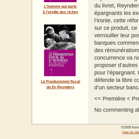
du livret, Reynder
L'homme qui parle
épargnants les ex
à l'oreille des riches
l’ironie, cette ré
sur ce produit, c
verrouiller leur p
banques commença
des rémunération
concurrence va na
proposer d’autres
pour l’épargnant. 
défende la libre c
Le Frankenstein fiscal
d’un secteur banc
du Dr Reynders
<< Première < P
No commenting all
©2008 frere
map du sit