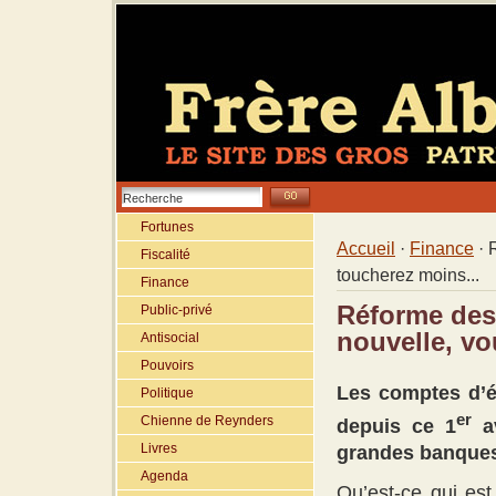
Fortunes
Accueil
·
Finance
· 
Fiscalité
toucherez moins...
Finance
Réforme des
Public-privé
nouvelle, vo
Antisocial
Pouvoirs
Les comptes d’é
Politique
er
Chienne de Reynders
depuis ce 1
av
Livres
grandes banques
Agenda
Qu’est-ce qui es