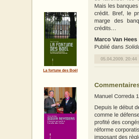
Mais les banques 
crédit. Bref, le 
marge des banqu
crédits…
Marco Van Hees
Publié dans
Solid
05.04.2009. 20:44
La fortune des Boël
Commentaire
Manuel Correda
1
Depuis le début d
comme le défenseur
profité des congés
réforme corporatis
imposant des règl