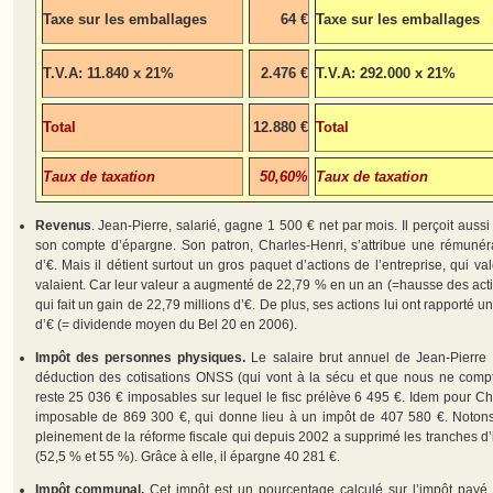
Taxe sur les emballages
64 €
Taxe sur les emballages
T.V.A: 11.840 x 21%
2.476 €
T.V.A: 292.000 x 21%
Total
12.880 €
Total
Taux de taxation
50,60%
Taux de taxation
Revenus
. Jean-Pierre, salarié, gagne 1 500 € net par mois. Il perçoit aussi
son compte d’épargne. Son patron, Charles-Henri, s’attribue une rémunéra
d’€. Mais il détient surtout un gros paquet d’actions de l’entreprise, qui val
valaient. Car leur valeur a augmenté de 22,79 % en un an (=hausse des act
qui fait un gain de 22,79 millions d’€. De plus, ses actions lui ont rapporté u
d’€ (= dividende moyen du Bel 20 en 2006).
Impôt des personnes physiques.
Le salaire brut annuel de Jean-Pierre 
déduction des cotisations ONSS (qui vont à la sécu et que nous ne compt
reste 25 036 € imposables sur lequel le fisc prélève 6 495 €. Idem pour Char
imposable de 869 300 €, qui donne lieu à un impôt de 407 580 €. Notons
pleinement de la réforme fiscale qui depuis 2002 a supprimé les tranches d’
(52,5 % et 55 %). Grâce à elle, il épargne 40 281 €.
Impôt communal.
Cet impôt est un pourcentage calculé sur l’impôt payé à