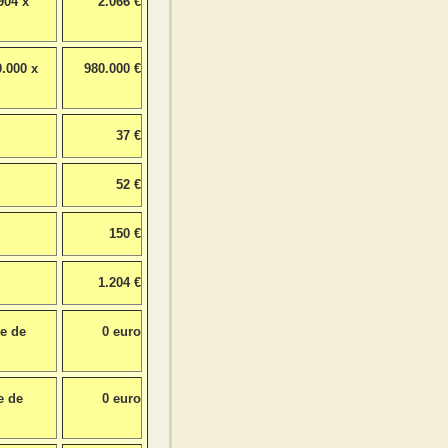
904 x
2.066 €
.000 x
980.000 €
37 €
52 €
150 €
1.204 €
re de
0 euro
e de
0 euro