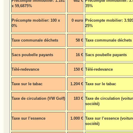
Précompte immobilier: 1.181
682 €
Précompte immobilier: 5.
x 59,6875%
35%
Précompte mobilier: 100 x
0 euro
Précompte mobilier: 3.920
0%
25%
Taxe communale déchets
58 €
Taxe communale déchets
Sacs poubelle payants
16 €
Sacs poubelle payants
Télé-redevance
150 €
Télé-redevance
Taxe sur le tabac
1.204 €
Taxe sur le tabac
Taxe de circulation (VW Golf)
183 €
Taxe de circulation (voitu
société)
Taxe sur l’essence
1.000 €
Taxe sur l’essence (voitur
société)