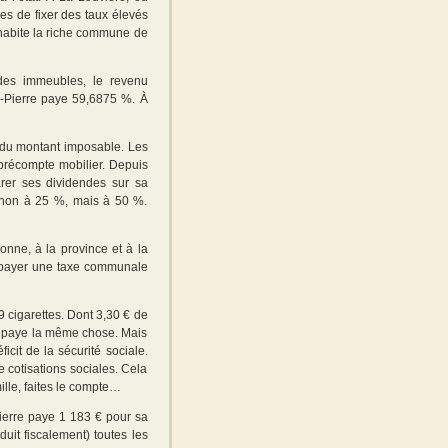
es de fixer des taux élevés
, habite la riche commune de
 des immeubles, le revenu
ean-Pierre paye 59,6875 %. À
 du montant imposable. Les
précompte mobilier. Depuis
arer ses dividendes sur sa
s non à 25 %, mais à 50 %.
onne, à la province et à la
e payer une taxe communale
9 cigarettes. Dont 3,30 € de
et paye la même chose. Mais
ficit de la sécurité sociale.
 cotisations sociales. Cela
ille, faites le compte…
Pierre paye 1 183 € pour sa
duit fiscalement) toutes les