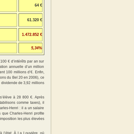
64 €
61.320 €
1.472.852 €
5,34%
 100 € d’intérêts par an sur
tion annuelle d’un million
ent 100 millions d’€. Enfin,
ions du Bel 20 en 2006), ce
n dividende de 3,92 millions
s’élève à 28 800 €. Après
abilisons comme taxes), il
les-Henri : il a un salaire
 que Charles-Henri profite
imposition les plus élevées
 l’état. À La Louvière, où