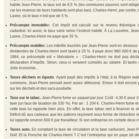
habite Jean-Pierre, le taux est de 8,5 % (les communes pauvres sont obligé
car les revenus de leurs habitants sont plus bas). Charles-Henri, par contre
Lasne, où le taux n’est que de 5 %.
Précompte immobili
er. Cet impôt est calculé sur le revenu théorique
cadastral. Ici aussi, le taux varie selon l’endroit habité. À La Louvière, J
Lasne, Charles-Henri ne paye que 35 %.
Précompte mobilier.
Les intérêts touchés par Jean-Pierre sont en dessous
dividendes de Charles-Henri sont taxés à 25 %. Il paye donc 980 000 € de 
1984, ce précompte est « libératoire » : Charles-Henri ne doit pas décl
déclaration d’impôts. Sinon, ceux-ci seraient cumulés au salaire. Et taxé
Jolie économie...
Taxes déchets et égouts
. Ayant payé des impôts à l’état, à la Région wall
commune, Jean-Pierre pensait avoir assez déboursé. Erreur. Il doit encor
sur les déchets et des sacs-poubelle.
Taxe sur le tabac.
Jean-Pierre fume un paquet par jour. Coût : 4,30 € pour 1
taxe (un taux de taxation de 330 %). Par an : 1 204 €. Charles-Henri fume 
cette taxe lui rapporte bien plus. En effet, la taxe tabac sert à financer le dé
Déficit dû aux cadeaux que les patrons reçoivent sous forme de réduction de
lui rapporte environ 600 € par travailleur. Si son entreprise en compte deux m
Taxes auto.
En comptant la taxe de circulation et la taxe carburant, Jean-
Golf. Et la Porsche de Charles-Henri ? C’est l’entreprise qui en paye (et dé