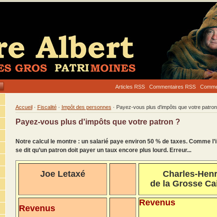
Articles RSS
Commentaires RSS
Commen
Accueil
·
Fiscalité
·
Impôt des personnes
· Payez-vous plus d'impôts que votre patron
Payez-vous plus d'impôts que votre patron ?
Notre calcul le montre : un salarié paye environ 50 % de taxes. Comme l’i
se dit qu’un patron doit payer un taux encore plus lourd. Erreur...
Joe Letaxé
Charles-Henr
de la Grosse Ca
Revenus
Revenus