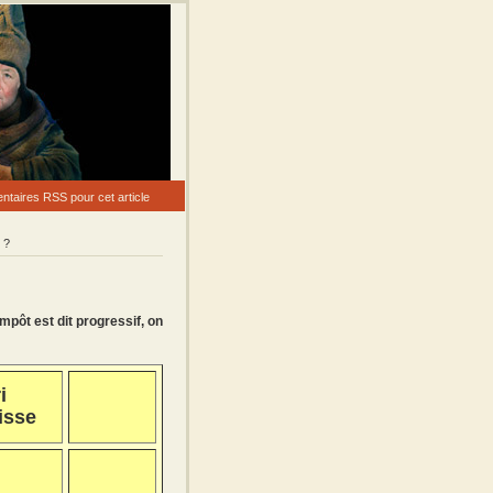
taires RSS pour cet article
 ?
mpôt est dit progressif, on
-
i
isse
-