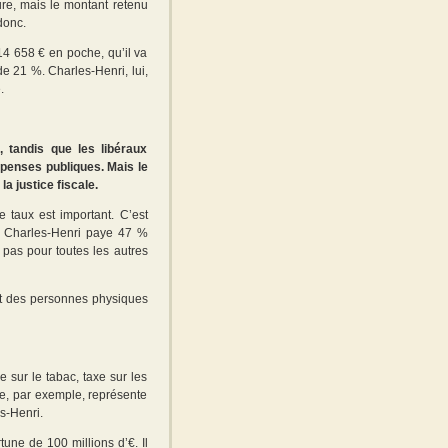
re, mais le montant retenu
donc.
14 658 € en poche, qu’il va
 21 %. Charles-Henri, lui,
.
, tandis que les libéraux
dépenses publiques. Mais le
a justice fiscale.
e taux est important. C’est
ue Charles-Henri paye 47 %
 pas pour toutes les autres
ôt des personnes physiques
 sur le tabac, taxe sur les
e, par exemple, représente
s-Henri.
tune de 100 millions d’€. Il