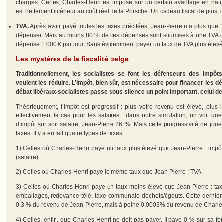
charges. Certes, Charles-Henri est imposé sur un certain avantage en natu
est nettement inférieur au coût réel de la Porsche. Un cadeau fiscal de plus, 
TVA.
Après avoir payé toutes les taxes précitées, Jean-Pierre n’a plus que 
dépenser. Mais au moins 80 % de ces dépenses sont soumises à une TVA de
dépense 1 000 € par jour. Sans évidemment payer un taux de TVA plus élevé
Les mystères de la fiscalité belge
Traditionnellement, les socialistes se font les défenseurs des impôts
veulent les réduire. L’impôt, bien sûr, est nécessaire pour financer les 
débat libéraux-socialistes passe sous silence un point important, celui de l
Théoriquement, l’impôt est progressif : plus votre revenu est élevé, plus l
effectivement le cas pour les salaires : dans notre simulation, on voit q
d’impôt sur son salaire, Jean-Pierre 26 %. Mais cette progressivité ne joue
taxes. Il y a en fait quatre types de taxes.
1) Celles où Charles-Henri paye un taux plus élevé que Jean-Pierre : imp
(salaire).
2) Celles où Charles-Henri paye le même taux que Jean-Pierre : TVA.
3) Celles où Charles-Henri paye un taux moins élevé que Jean-Pierre : taxe
emballages, redevance télé, taxe communale déchets/égouts. Cette dernièr
0,3 % du revenu de Jean-Pierre, mais à peine 0,0003% du revenu de Charle
4) Celles, enfin, que Charles-Henri ne doit pas payer. Il paye 0 % sur sa for