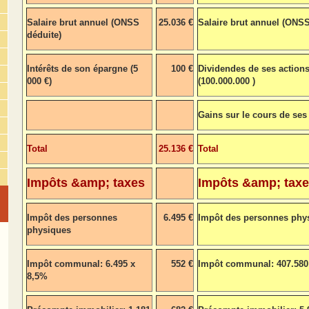
Salaire brut annuel (ONSS
25.036 €
Salaire brut annuel (ONSS
déduite)
Intérêts de son épargne (5
100 €
Dividendes de ses action
000 €)
(100.000.000 )
Gains sur le cours de ses
Total
25.136 €
Total
Impôts &amp; taxes
Impôts &amp; taxe
Impôt des personnes
6.495 €
Impôt des personnes phy
physiques
Impôt communal: 6.495 x
552 €
Impôt communal: 407.580
8,5%