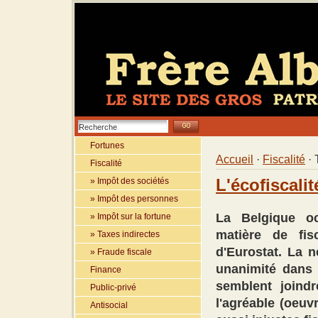
Fortunes
Accueil
·
Fiscalité
· 
Fiscalité
» Impôt des sociétés
L'écofiscalit
» Impôt des personnes
La Belgique oc
» Impôt sur la fortune
matière de fis
» Taxes indirectes
d'Eurostat. La n
» Fraude fiscale
unanimité dans 
Finance
semblent joindr
Public-privé
l'agréable (oeuv
Antisocial