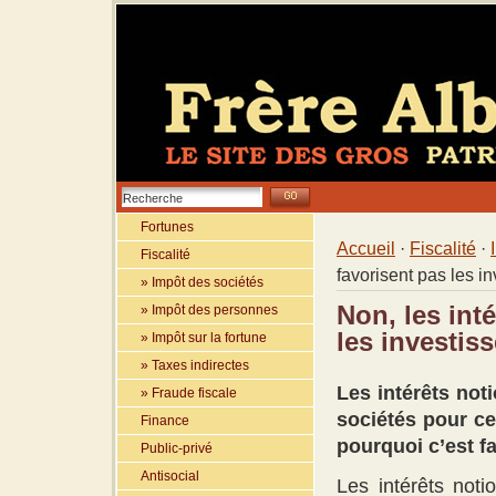
Fortunes
Accueil
·
Fiscalité
·
Fiscalité
favorisent pas les i
» Impôt des sociétés
Non, les int
» Impôt des personnes
les investis
» Impôt sur la fortune
» Taxes indirectes
Les intérêts not
» Fraude fiscale
sociétés pour ce
Finance
pourquoi c’est f
Public-privé
Antisocial
Les intérêts noti