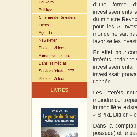
Pouvoirs
d’une forme d’e
Politique
investissements so
Chienne de Reynders
du ministre Reynd
Livres
pour les « inve
Agenda
monde ne sait pas
Newsletter
favorise les inves
Photos - Vidéos
En effet, pour com
A propos de ce site
intérêts notionn
Dans les médias
investissements
Service d'études PTB
investissait pouv
Photos - Vidéos
l’année.
LIVRES
Les intérêts not
moindre contrepar
immobilière exist
« SPRL Didier » et
Dans la comptabili
possède) et le pas