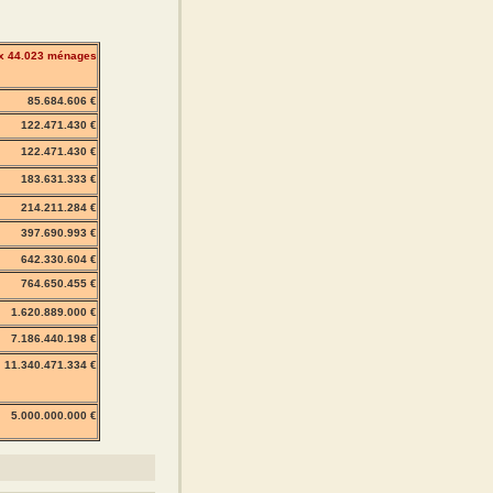
x 44.023 ménages
85.684.606 €
122.471.430 €
122.471.430 €
183.631.333 €
214.211.284 €
397.690.993 €
642.330.604 €
764.650.455 €
1.620.889.000 €
7.186.440.198 €
11.340.471.334 €
5.000.000.000 €