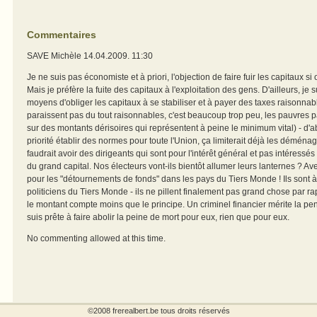
Commentaires
SAVE Michèle
14.04.2009. 11:30
Je ne suis pas économiste et à priori, l'objection de faire fuir les capitaux si o
Mais je préfère la fuite des capitaux à l'exploitation des gens. D'ailleurs, je s
moyens d'obliger les capitaux à se stabiliser et à payer des taxes raisonna
paraissent pas du tout raisonnables, c'est beaucoup trop peu, les pauvres pa
sur des montants dérisoires qui représentent à peine le minimum vital) - d'a
priorité établir des normes pour toute l'Union, ça limiterait déjà les déména
faudrait avoir des dirigeants qui sont pour l'intérêt général et pas intéressé
du grand capital. Nos électeurs vont-ils bientôt allumer leurs lanternes ? A
pour les "détournements de fonds" dans les pays du Tiers Monde ! Ils sont 
politiciens du Tiers Monde - ils ne pillent finalement pas grand chose par r
le montant compte moins que le principe. Un criminel financier mérite la pen
suis prête à faire abolir la peine de mort pour eux, rien que pour eux.
No commenting allowed at this time.
©2008 frerealbert.be tous droits réservés