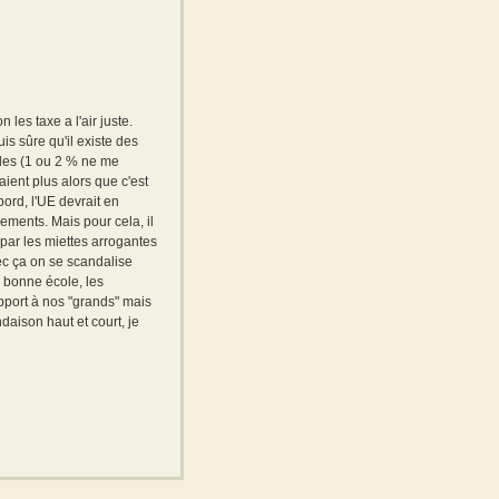
n les taxe a l'air juste.
uis sûre qu'il existe des
bles (1 ou 2 % ne me
ient plus alors que c'est
bord, l'UE devrait en
gements. Mais pour cela, il
s par les miettes arrogantes
vec ça on se scandalise
à bonne école, les
apport à nos "grands" mais
daison haut et court, je