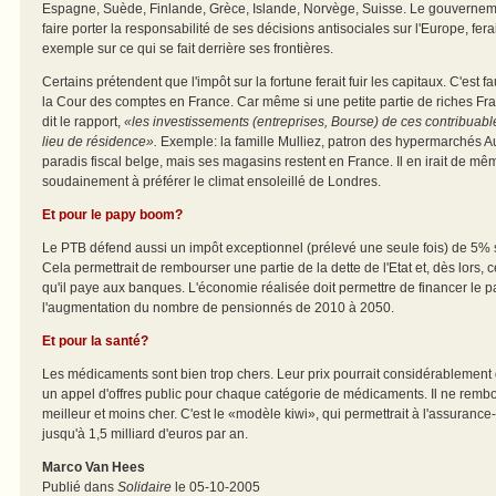
Espagne, Suède, Finlande, Grèce, Islande, Norvège, Suisse. Le gouverneme
faire porter la responsabilité de ses décisions antisociales sur l'Europe, fera
exemple sur ce qui se fait derrière ses frontières.
Certains prétendent que l'impôt sur la fortune ferait fuir les capitaux. C'est 
la Cour des comptes en France. Car même si une petite partie de riches Fran
dit le rapport,
«les investissements (entreprises, Bourse) de ces contribuable
lieu de résidence».
Exemple: la famille Mulliez, patron des hypermarchés Au
paradis fiscal belge, mais ses magasins restent en France. Il en irait de mêm
soudainement à préférer le climat ensoleillé de Londres.
Et pour le papy boom?
Le PTB défend aussi un impôt exceptionnel (prélevé une seule fois) de 5% s
Cela permettrait de rembourser une partie de la dette de l'Etat et, dès lors, ce
qu'il paye aux banques. L'économie réalisée doit permettre de financer le p
l'augmentation du nombre de pensionnés de 2010 à 2050.
Et pour la santé?
Les médicaments sont bien trop chers. Leur prix pourrait considérablement di
un appel d'offres public pour chaque catégorie de médicaments. Il ne rembou
meilleur et moins cher. C'est le «modèle kiwi», qui permettrait à l'assuran
jusqu'à 1,5 milliard d'euros par an.
Marco Van Hees
Publié dans
Solidaire
le 05-10-2005