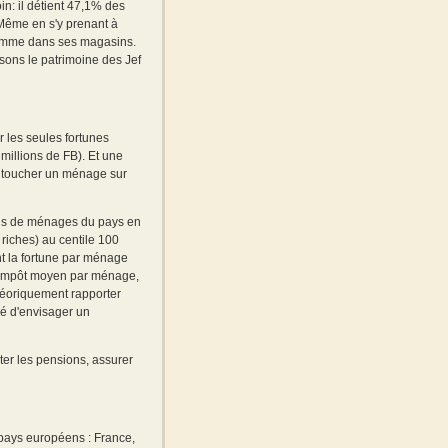
in: il détient 47,1% des
. Même en s'y prenant à
e somme dans ses magasins.
osons le patrimoine des Jef
 les seules fortunes
millions de FB). Et une
t toucher un ménage sur
ions de ménages du pays en
riches) au centile 100
nt la fortune par ménage
l'impôt moyen par ménage,
théoriquement rapporter
ré d'envisager un
ter les pensions, assurer
x pays européens : France,