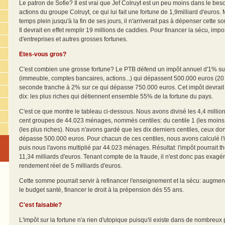
Le patron de Sofie? Il est vrai que Jef Colruyt est un peu moins dans le beso
actions du groupe Colruyt, ce qui lui fait une fortune de 1,9milliard d'euros
temps plein jusqu'à la fin de ses jours, il n'arriverait pas à dépenser cett
Il devrait en effet remplir 19 millions de caddies. Pour financer la sécu, imp
d'entreprises et autres grosses fortunes.
Etes-vous gros?
C'est combien une grosse fortune? Le PTB défend un impôt annuel d'1% sur
(immeuble, comptes bancaires, actions...) qui dépassent 500.000 euros (20 
seconde tranche à 2% sur ce qui dépasse 750.000 euros. Cet impôt devrai
dix: les plus riches qui détiennent ensemble 55% de la fortune du pays.
C'est ce que montre le tableau ci-dessous. Nous avons divisé les 4,4 mill
cent groupes de 44.023 ménages, nommés centiles: du centile 1 (les moins 
(les plus riches). Nous n'avons gardé que les dix derniers centiles, ceux do
dépasse 500.000 euros. Pour chacun de ces centiles, nous avons calculé 
puis nous l'avons multiplié par 44.023 ménages. Résultat: l'impôt pourrait 
11,34 milliards d'euros. Tenant compte de la fraude, il n'est donc pas exagé
rendement réel de 5 milliards d'euros.
Cette somme pourrait servir à refinancer l'enseignement et la sécu: augmen
le budget santé, financer le droit à la prépension dès 55 ans.
C'est faisable?
L'impôt sur la fortune n'a rien d'utopique puisqu'il existe dans de nombreu