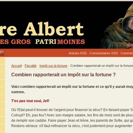
Articles RSS
Commentaires RSS
Commenta
Accueil
·
Fiscalité
·
Impôt sur la fortune
· Combien rapporterait un impôt sur la fortun
Combien rapporterait un impôt sur la fortune ?
Voici combien rapporterait un impôt sur la fortune et ce qu'il y aurait mo
somme.
T'es pas tout seul, Jef!
Où l'Etat peut-il trouver de l'argent pour financer la sécu? En faisant payer S
Colruyt? Eh, pas fou? Avec son maigre salaire, les fins de mois sont de plus en 
de remplir son caddie. Faire payer Jean et Irène, les parents de Sofie, qui
Restons sérieux: s'il faut refinancer la sécu, c'est justement pour augmenter 