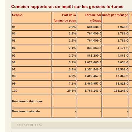
Combien rapporterait un impôt sur les grosses fortunes
Centile
Part de la
Fortune par
Impôt par ménage
fortune du pays
ménage
91
2,0%
694.636 €
1.946 €
92
2,2%
764.099 €
2.782 €
93
2,2%
764.099 €
2.782 €
94
2,4%
833.563 €
4.171 €
95
2,5%
868.295 €
4.866 €
96
3,1%
1.076.685 €
9.034 €
97
3,9%
1.354.540 €
14.591 €
98
4,3%
1.493.467 €
17.369 €
99
7,1%
2.465.957 €
36.819 €
100
25,3%
8.787.143 €
163.243 €
-
-
-
Rendement théorique
Rendement attendu
-
-
-
19.07.2008. 17:57