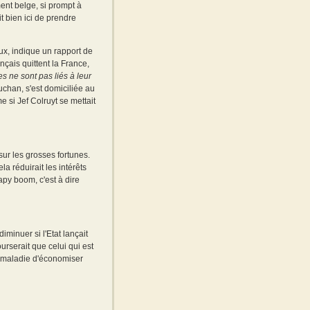
nt belge, si prompt à
it bien ici de prendre
faux, indique un rapport de
çais quittent la France,
s ne sont pas liés à leur
chan, s'est domiciliée au
e si Jef Colruyt se mettait
ur les grosses fortunes.
la réduirait les intérêts
apy boom, c'est à dire
minuer si l'Etat lançait
rserait que celui qui est
ce-maladie d'économiser