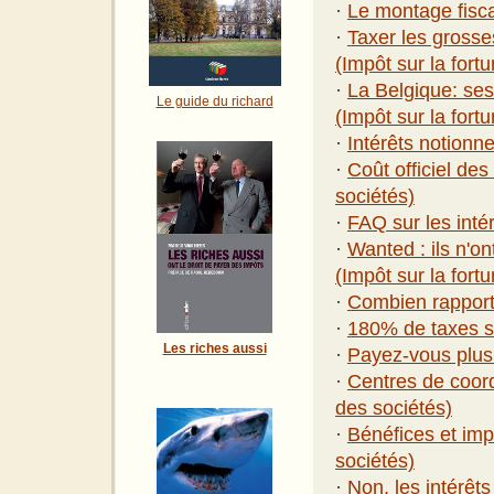
·
Le montage fisca
·
Taxer les grosse
(Impôt sur la fort
·
La Belgique: ses
Le guide du richard
(Impôt sur la fort
·
Intérêts notionne
·
Coût officiel des
sociétés)
·
FAQ sur les inté
·
Wanted : ils n'on
(Impôt sur la fort
·
Combien rapporte
·
180% de taxes su
Les riches aussi
·
Payez-vous plus 
·
Centres de coord
des sociétés)
·
Bénéfices et imp
sociétés)
·
Non, les intérêt