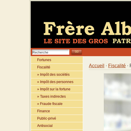
Fortunes
Accueil
·
Fiscalité
· 
Fiscalité
» Impôt des sociétés
» Impôt des personnes
» Impôt sur la fortune
» Taxes indirectes
» Fraude fiscale
Finance
Public-privé
Antisocial