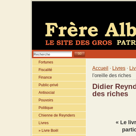
Fortunes
Accueil
·
Livres
·
Li
Fiscalité
l'oreille des riches
Finance
Didier Reynd
Public-privé
des riches
Antisocial
Pouvoirs
Politique
Chienne de Reynders
« Le li
Livres
parti
» Livre Boël