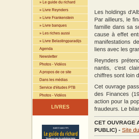
» Le guide du richard
» Livre Reynders
Les holdings d'Al
» Livre Frankenstein
Par ailleurs, le f
» Livre banques
famille dans sa s
» Les riches aussi
cause à effet ent
» Livre Belastingparadijs
manifestations d
liens avec les gra
Agenda
Newsletter
Reynders prétend 
Photos - Vidéos
nantis, c'est cl
A propos de ce site
chiffres sont loin d
Dans les médias
Cet ouvrage pass
Service d'études PTB
des Finances (1
Photos - Vidéos
action pour la pop
LIVRES
fraudeurs. Le bila
CET OUVRAGE A
PUBLIC) -
Site d