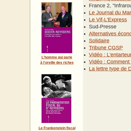
France 2, "Infrar
Le Journal du Mar
Le Vif-L'Express
Sud-Presse
Alternatives éco
Solidaire
Tribune CGSP
Vidéo : L'entarteu
L'homme qui parle
Vidéo : Comment f
à l'oreille des riches
La lettre type de 
Le Frankenstein fiscal